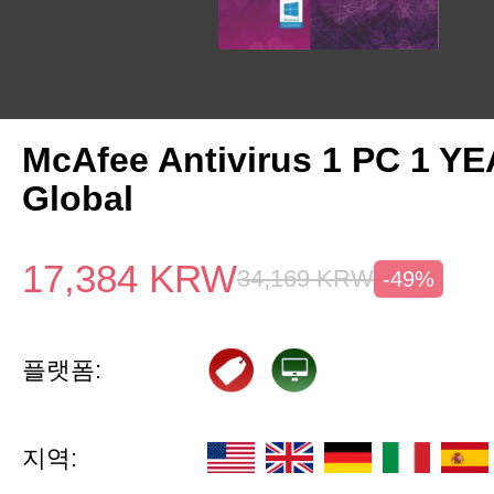
McAfee Antivirus 1 PC 1 Y
Global
17,384
KRW
34,169
KRW
-49%
플랫폼:
지역: