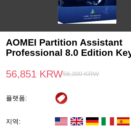
AOMEI Partition Assistant
Professional 8.0 Edition Ke
56,851
KRW
56,390
KRW
플랫폼:
지역: