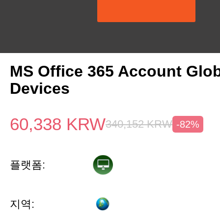
MS Office 365 Account Glob
Devices
60,338
KRW
340,152
KRW
-82%
플랫폼:
지역: