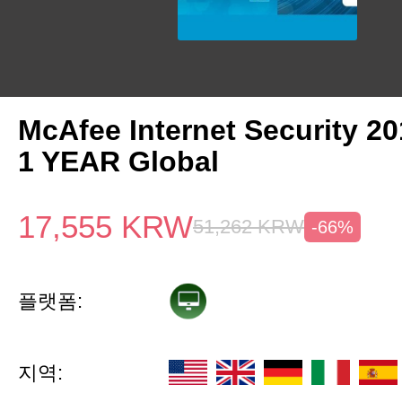
McAfee Internet Security 2
1 YEAR Global
17,555
KRW
51,262
KRW
-66%
플랫폼:
지역: